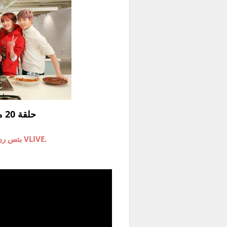
BTS RUN حلقة 20 مترجمة للعربية
بتس رن برنامج ترفيهي لبانقتان يبث على VLIVE.