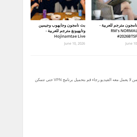
امجون مترجم للعربية -
بث نامجون وجايهوب وجيمين
RM's NORMAL
وتايهيونغ مترجم للعربية -
Hojinamtae Live
#2026BTS
June 10, 2026
June 10
تم حظر سيرفر Ok.ru في السعودية لذلك من لا يعمل معه الفيديو رجاء قم بتحميل برنامج VPN حتى تتمكن