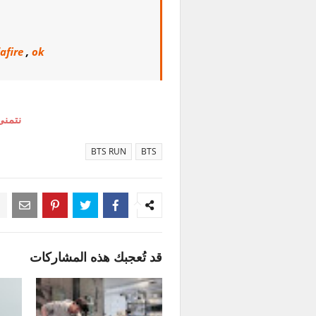
afire
,
ok
نتمنى
BTS RUN
BTS
قد تُعجبك هذه المشاركات