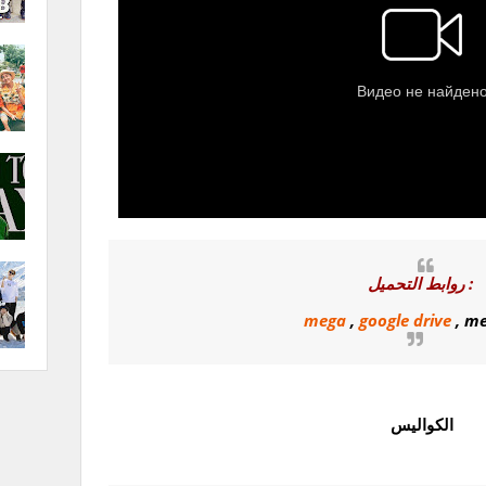
روابط التحميل :
mega
,
google drive
, me
الكواليس