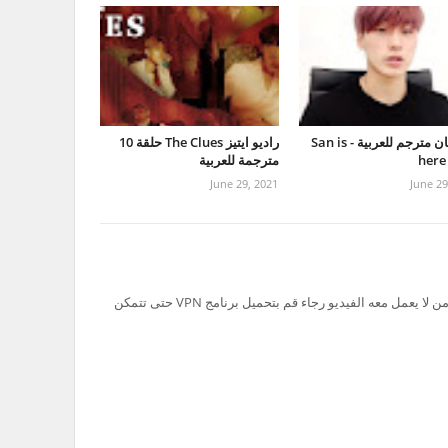
بث سان مترجم للعربية - San is
راديو ايتيز The Clues حلقة 10
here
مترجمة للعربية
June 29, 2021
June 29
تم حظر سيرفر Ok.ru في السعودية لذلك من لا يعمل معه الفيديو رجاء قم بتحميل برنامج VPN حتى تتمكن