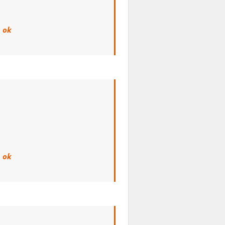
,
ok
,
ok