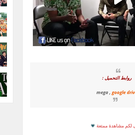
روابط التحميل :
mega ,
google dri
 لكم مشاهدة ممتعة
💗