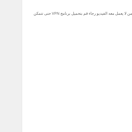
تم حظر سيرفر Ok.ru في السعودية لذلك من لا يعمل معه الفيديو رجاء قم بتحميل برنامج VPN حتى تتمكن