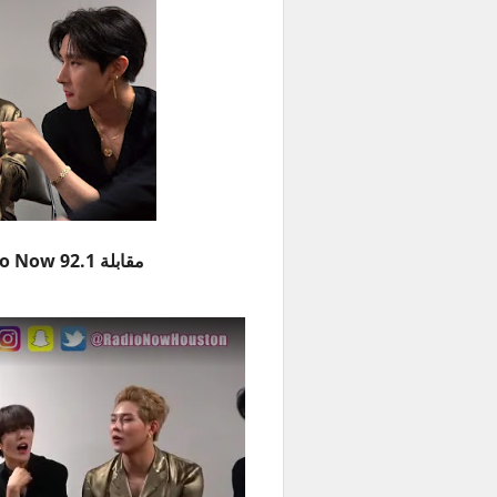
مقابلة Radio Now 92.1 مع مونستا اكس مترجمة للعربية