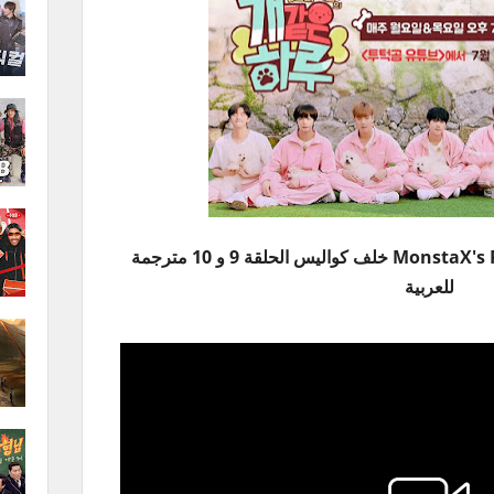
برنامج مونستا اكس MonstaX's Puppy Day خلف كواليس الحلقة 9 و 10 مترجمة
للعربية