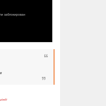
ga
نتمنى