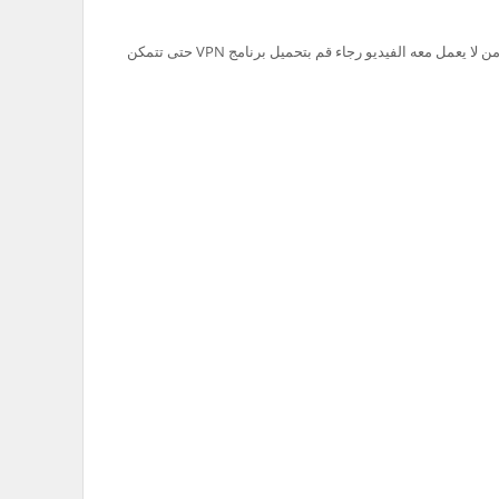
تم حظر سيرفر Ok.ru في السعودية لذلك من لا يعمل معه الفيديو رجاء قم بتحميل برنامج VPN حتى تتمكن