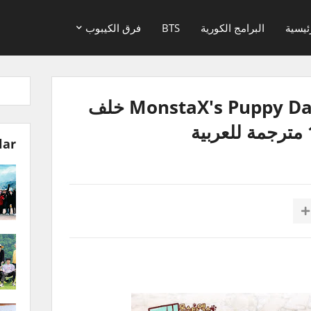
ئيسية
البرامج الكورية
BTS
فرق الكيبوب
برنامج مونستا اكس MonstaX's Puppy Day خلف
lar