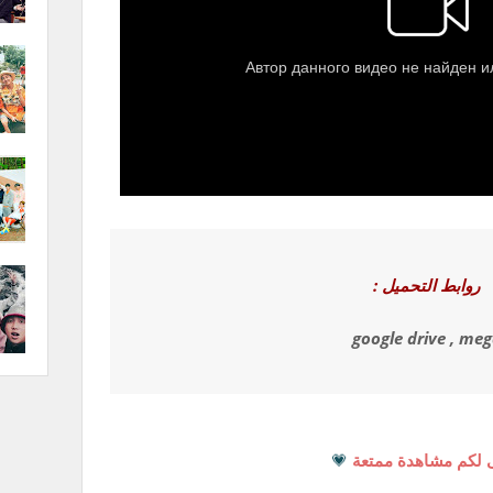
روابط التحميل :
google drive , me
 لكم مشاهدة ممتعة
💗