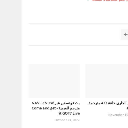
الرجل الجاري حلقة 477 مترجمة
بث قوتسفن عبر NAVER NOW
ة
مترجم للعربية - Come and get
it GOT7 Live
November 15
October 23, 2022