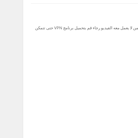
تم حظر سيرفر Ok.ru في السعودية لذلك من لا يعمل معه الفيديو رجاء قم بتحميل برنامج VPN حتى تتمكن