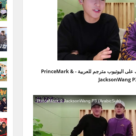
فيديو جاكسون مع برينس مارك على اليوتيوب مترجم للعربية - PrinceMark &
JacksonWang P