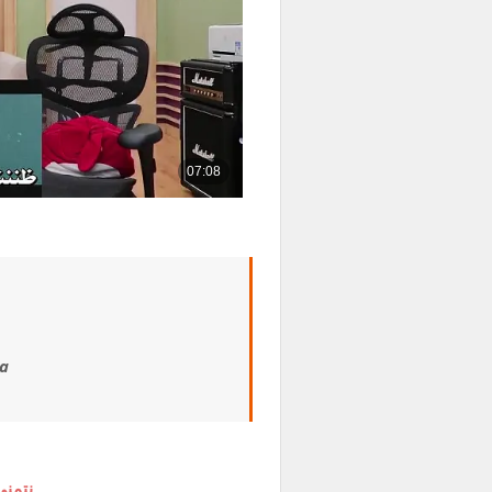
a
نتمنى