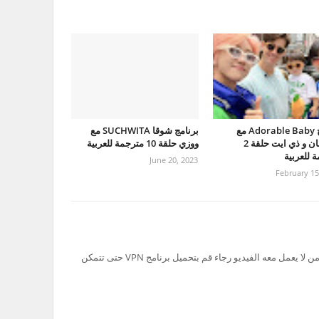
برنامج Adorable Baby مع
برنامج شوقا SUCHWITA مع
جونقهان و ذي ايت حلقة 2
ووزي حلقة 10 مترجمة للعربية
 للعربية
June 20, 2023
February 15
تم حظر سيرفر Ok.ru في السعودية لذلك من لا يعمل معه الفيديو رجاء قم بتحميل برنامج VPN حتى تتمكن