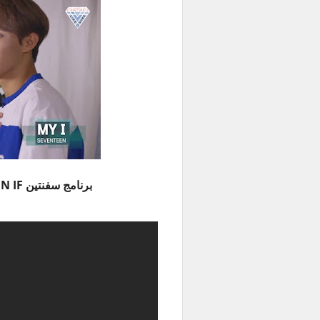
برنامج سفنتين SEVENTEEN IF الحلقة 16 مترجمة للعربية