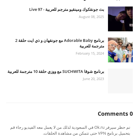
بث جونقكوك ومينقيو مترجم للعربية - 97 Live
August 08, 2025
برنامج Adorable Baby مع جونقهان و ذي ايت حلقة 2
مترجمة للعربية
February 15, 2024
برنامج شوقا SUCHWITA مع ووزي حلقة 10 مترجمة للعربية
June 20, 2023
0 Comments
تم حظر سيرفر Ok.ru في السعودية لذلك من لا يعمل معه الفيديو رجاء قم
بتحميل برنامج VPN حتى تتمكن من مشاهدة الحلقات.