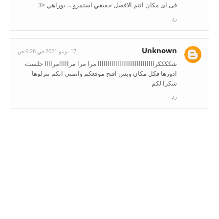
فى اى مكان انتم الافضل حقيقي استمرو ... بوراهي <3
رد
Unknown
17 يونيو 2021 في 6:28 ص
شككككرااااااااااااااااااااااااااااا مرا مرا مرااااامراااا جلست
ادورها فكل مكان وبس افتح موقعكم واتمنى انكم تنزلوها
شكرا لكم
رد