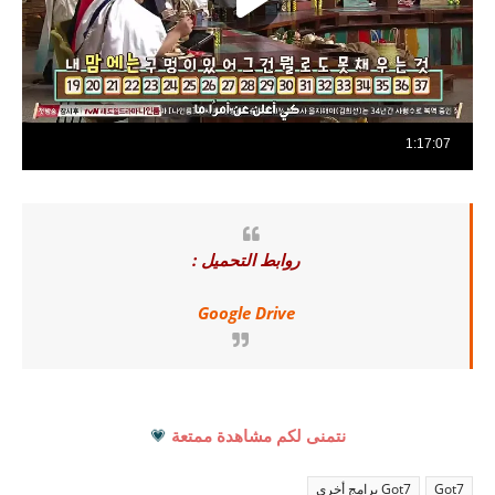
روابط التحميل :
Google Drive
نتمنى لكم مشاهدة ممتعة
💗
Got7
Got7 برامج أخرى