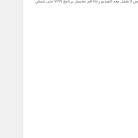
تم حظر سيرفر Ok.ru في السعودية لذلك من لا يعمل معه الفيديو رجاء قم بتحميل برنامج VPN حتى تتمكن