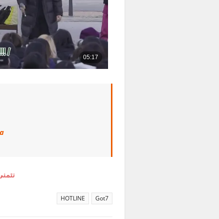
a
نتمنى
HOTLINE
Got7