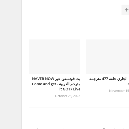
الرجل الجاري حلقة 477 مترجمة
بث قوتسفن عبر NAVER NOW
ة
مترجم للعربية - Come and get
it GOT7 Live
November 15
October 23, 2022