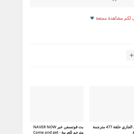
 لكم مشاهدة ممتعة
💗
الرجل الجاري حلقة 477 مترجمة
بث قوتسفن عبر NAVER NOW
ة
مترجم للعربية - Come and get