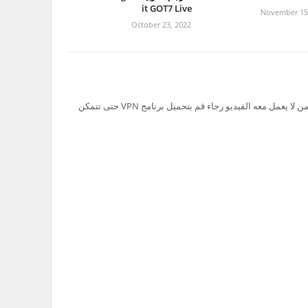
it GOT7 Live
November 15
October 23, 2022
تم حظر سيرفر Ok.ru في السعودية لذلك من لا يعمل معه الفيديو رجاء قم بتحميل برنامج VPN حتى تتمكن