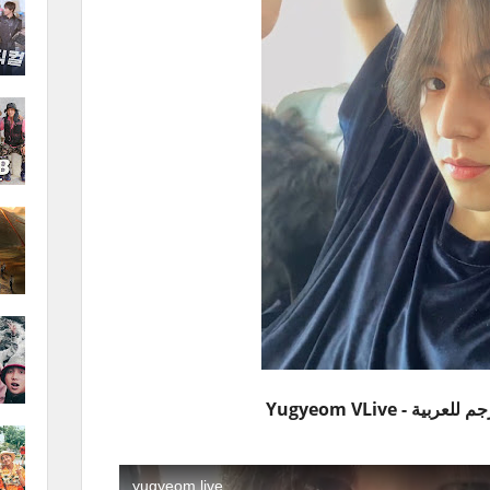
ية - Yugyeom VLive