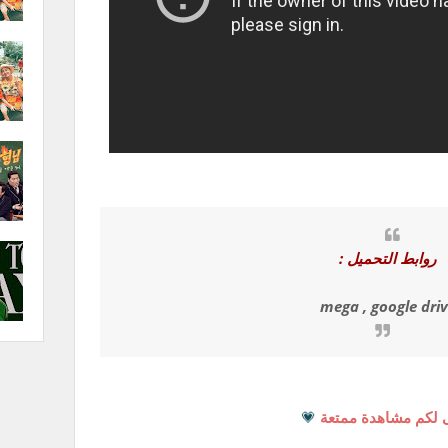
روابط التحميل :
mega , google dri
 لكم مشاهدة ممتعة
💗