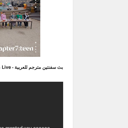
بث سفنتين مترجم للعربية - SEVENTEEN 7th Anniversary Chapter7:teen Live