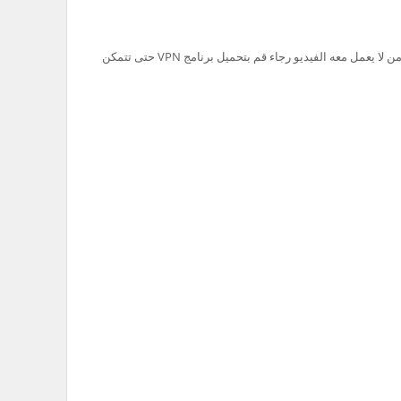
تم حظر سيرفر Ok.ru في السعودية لذلك من لا يعمل معه الفيديو رجاء قم بتحميل برنامج VPN حتى تتمكن