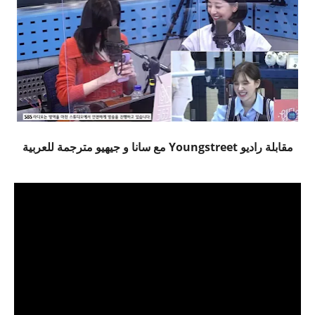
مقابلة راديو Youngstreet مع سانا و جيهيو مترجمة للعربية