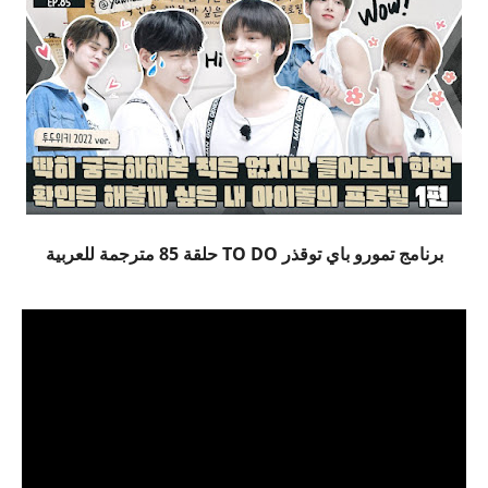
برنامج تمورو باي توقذر TO DO حلقة 85 مترجمة للعربية