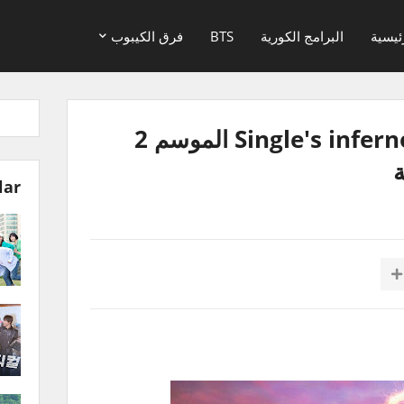
ئيسية
البرامج الكورية
BTS
فرق الكيبوب
برنامج جحيم العزاب Single's inferno الموسم 2
lar