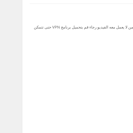
تم حظر سيرفر Ok.ru في السعودية لذلك من لا يعمل معه الفيديو رجاء قم بتحميل برنامج VPN حتى تتمكن