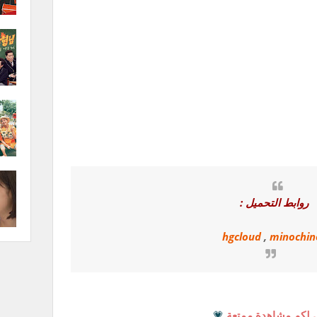
روابط التحميل :
hgcloud
,
minochin
 لكم مشاهدة ممتعة
💗