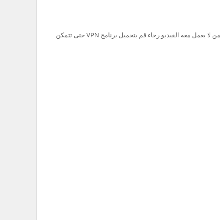
تم حظر سيرفر Ok.ru في السعودية لذلك من لا يعمل معه الفيديو رجاء قم بتحميل برنامج VPN حتى تتمكن