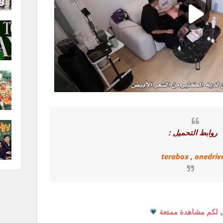
روابط التحميل :
terabox
,
onedriv
 لكم مشاهدة ممتعة
💗