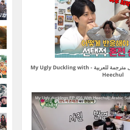
بطتي القبيحة حلقة 456 هيتشول مترجمة للعربية - My Ugly Duckling with
Heechul