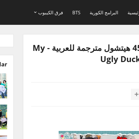
ئيسية
البرامج الكورية
BTS
فرق الكيبوب
بطتي القبيحة حلقة 456 هيتشول مترجمة للعربية - My
Ugly Duck
lar