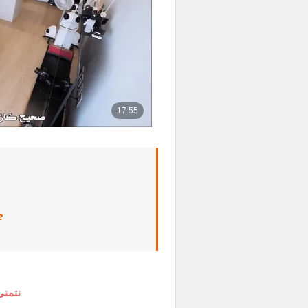
e
نتمنى