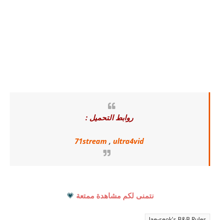
روابط التحميل :
71stream
,
ultra4vid
نتمنى لكم مشاهدة ممتعة
💗
Jae-seok's B&B Rules