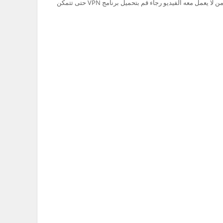
تم حظر سيرفر Ok.ru في السعودية لذلك من لا يعمل معه الفيديو رجاء قم بتحميل برنامج VPN حتى تتمكن