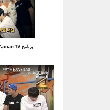
برنامج Yaman TV مع بتس حلقة 23 مترجمة للعربية