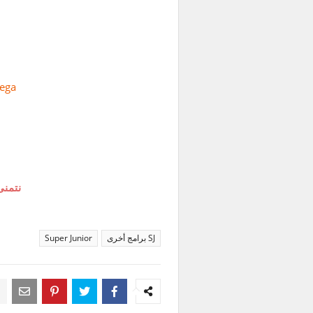
ega
نتمنى
SJ برامج أخرى
Super Junior