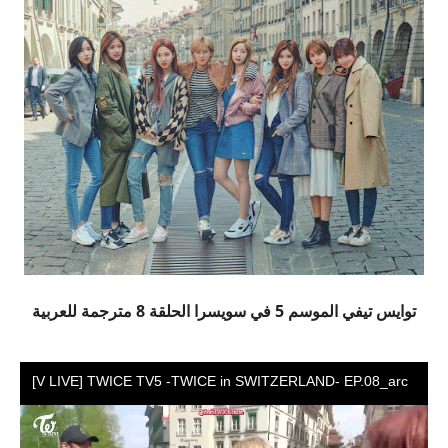
توايس تيفي الموسم 5 في سويسرا الحلقة 8 مترجمة للعربية