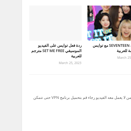
مقابلة SEVENTEEN مع توايس
ردة فعل توايس على الفيديو
 للعربية
الموسيقي SET ME FREE مترجم
للعربية
March 25
March 25, 2023
تم حظر سيرفر Ok.ru في السعودية لذلك من لا يعمل معه الفيديو رجاء قم بتحميل برنامج VPN حتى تتمكن