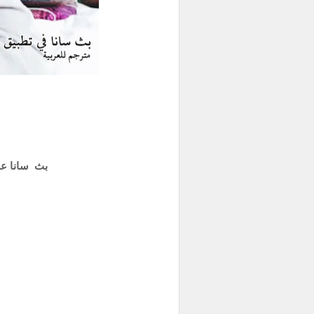
ve
بث سانا عضوة