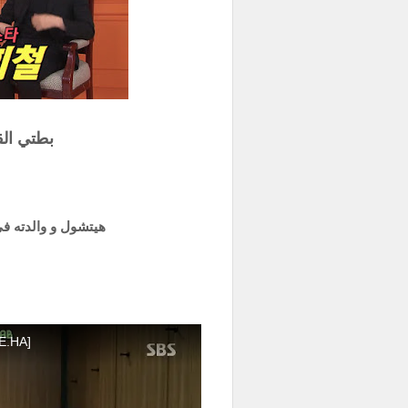
بطتي القبيحة
هيتشول و والدته في