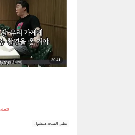
نتمنى
بطتي القبيحة هيتشول