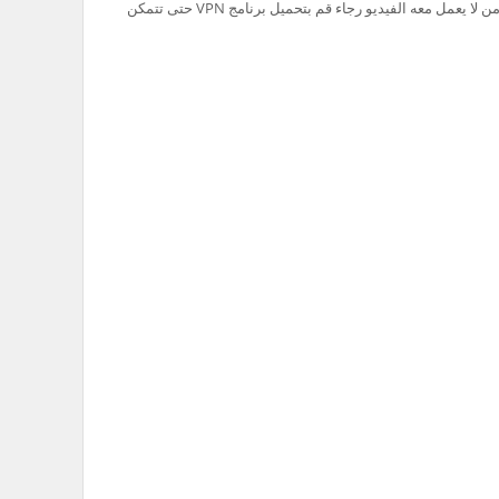
تم حظر سيرفر Ok.ru في السعودية لذلك من لا يعمل معه الفيديو رجاء قم بتحميل برنامج VPN حتى تتمكن