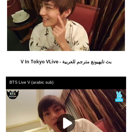
بث تايهيونغ مترجم للعربية - V In Tokyo VLive