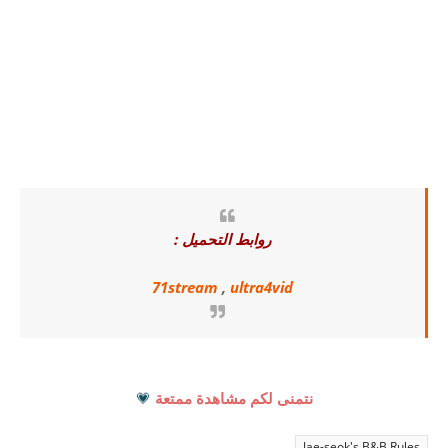
روابط التحميل :
71stream
,
ultra4vid
نتمنى لكم مشاهدة ممتعة
💗
Jae-seok's B&B Rules