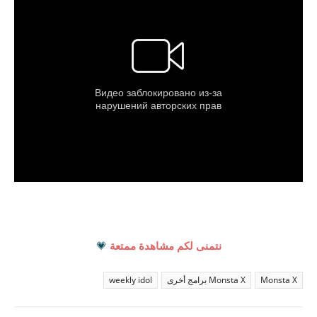
نتمنى لكم مشاهدة ممتعة
💗
Monsta X
Monsta X برامج أخرى
weekly idol