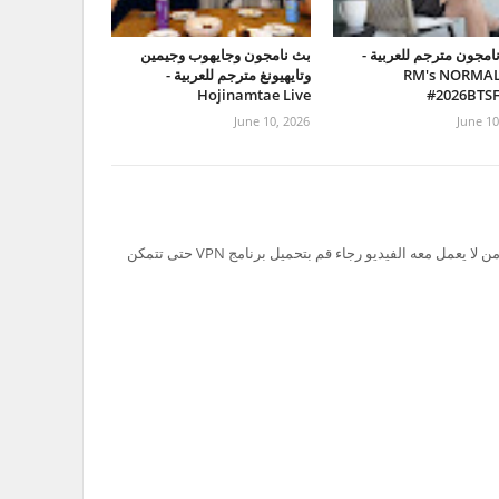
امجون مترجم للعربية -
بث نامجون وجايهوب وجيمين
RM's NORMAL
وتايهيونغ مترجم للعربية -
Hojinamtae Live
#2026BTS
June 10, 2026
June 10
تم حظر سيرفر Ok.ru في السعودية لذلك من لا يعمل معه الفيديو رجاء قم بتحميل برنامج VPN حتى تتمكن