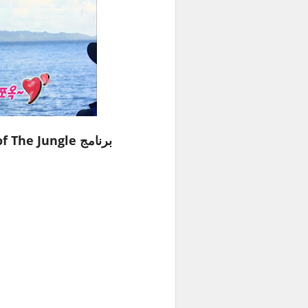
برنامج Law of The Jungle مع جين حلقة 4 مترجمة للعربية