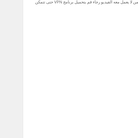
تم حظر سيرفر Ok.ru في السعودية لذلك من لا يعمل معه الفيديو رجاء قم بتحميل برنامج VPN حتى تتمكن