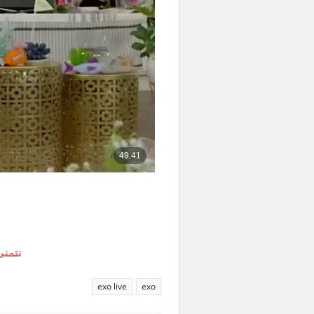
نتمنى
exo live
exo