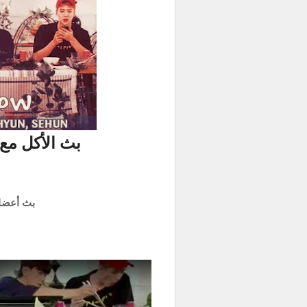
بث الأكل مع اكسو - 
بث أعضاء exo على تطبيق