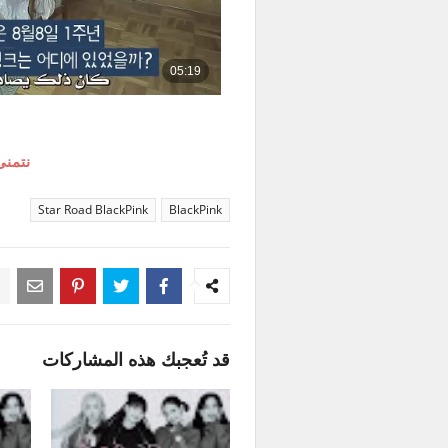
نتمنى
Star Road BlackPink
BlackPink
قد تُعجبك هذه المشاركات