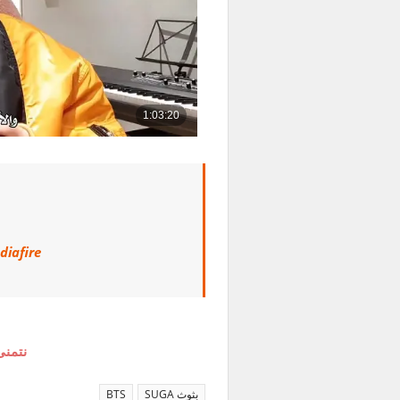
diafire
نتمنى
بثوث SUGA
BTS