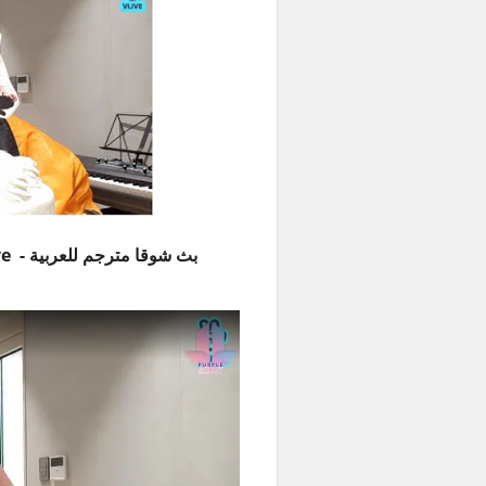
بث شوقا مترجم للعربية - One Day Left To SUGA's Birthday VLive