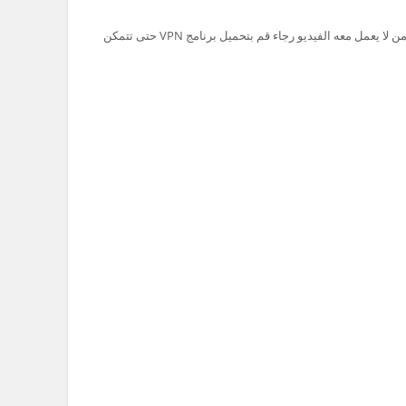
تم حظر سيرفر Ok.ru في السعودية لذلك من لا يعمل معه الفيديو رجاء قم بتحميل برنامج VPN حتى تتمكن