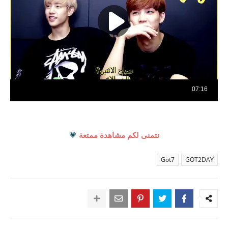
نتمنى لكم مشاهدة ممتعة
💗
Got7
GOT2DAY