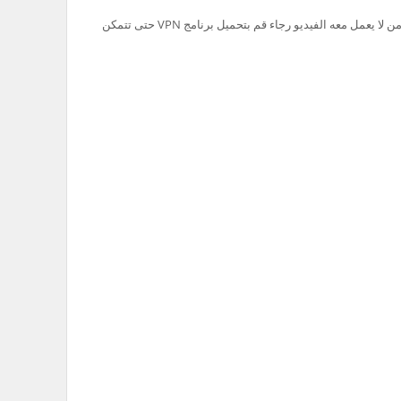
تم حظر سيرفر Ok.ru في السعودية لذلك من لا يعمل معه الفيديو رجاء قم بتحميل برنامج VPN حتى تتمكن