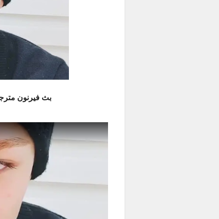
بث فيرنون
مترجم للعر