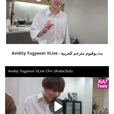
بث يوقيوم مترجم للعربية - Avidity Yugyeom VLive