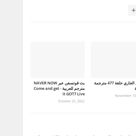
الرجل الجاري حلقة 477 مترجمة
بث قوتسفن عبر NAVER NOW
ة
مترجم للعربية - Come and get
it GOT7 Live
November 15
October 23, 2022