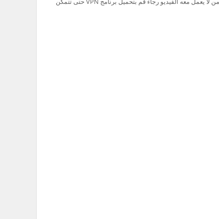
تم حظر سيرفر Ok.ru في السعودية لذلك من لا يعمل معه الفيديو رجاء قم بتحميل برنامج VPN حتى تتمكن