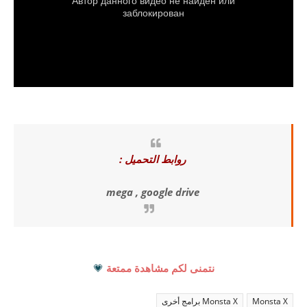
روابط التحميل :
mega , google drive
نتمنى لكم مشاهدة ممتعة
💗
Monsta X
Monsta X برامج أخرى