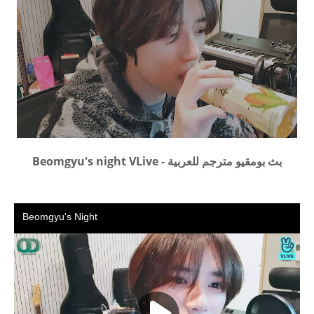
بث بومقيو مترجم للعربية - Beomgyu's night VLive