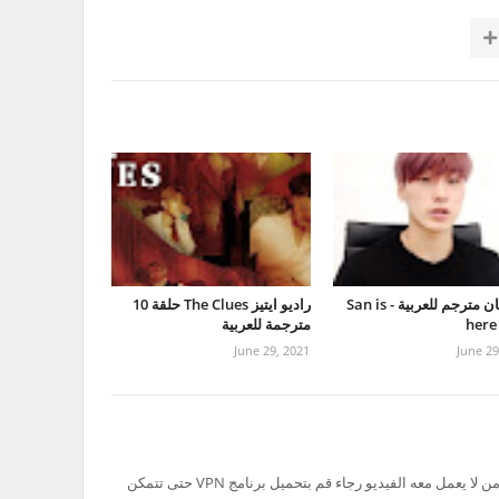
بث سان مترجم للعربية - San is
راديو ايتيز The Clues حلقة 10
here
مترجمة للعربية
June 29, 2021
June 29
تم حظر سيرفر Ok.ru في السعودية لذلك من لا يعمل معه الفيديو رجاء قم بتحميل برنامج VPN حتى تتمكن