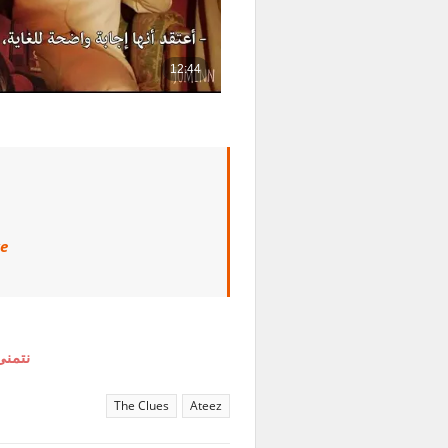
ve
نتمنى
The Clues
Ateez