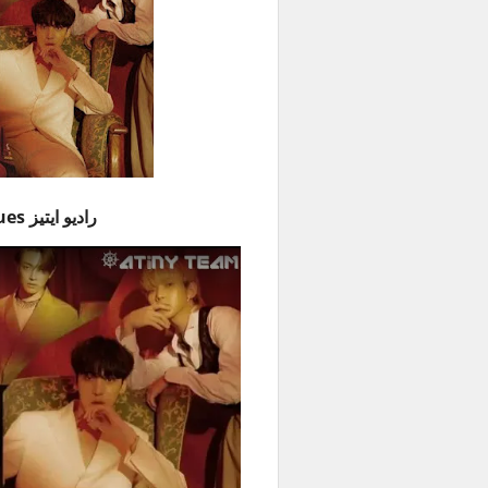
راديو ايتيز The Clues حلقة 5 مترجمة للعربية