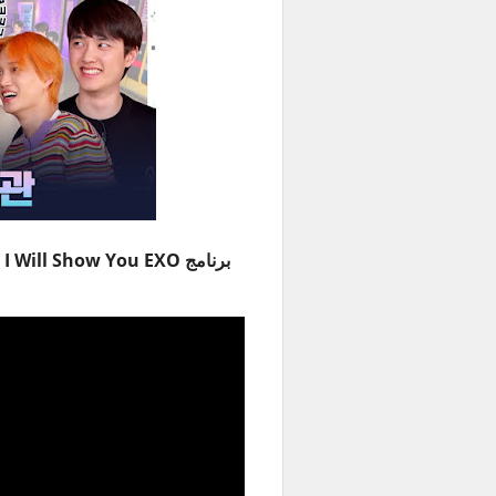
برنامج EXO Arcade - I Will Show You EXO الموسم 2 حلقة 6 مترجمة للعربية