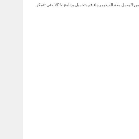
تم حظر سيرفر Ok.ru في السعودية لذلك من لا يعمل معه الفيديو رجاء قم بتحميل برنامج VPN حتى تتمكن