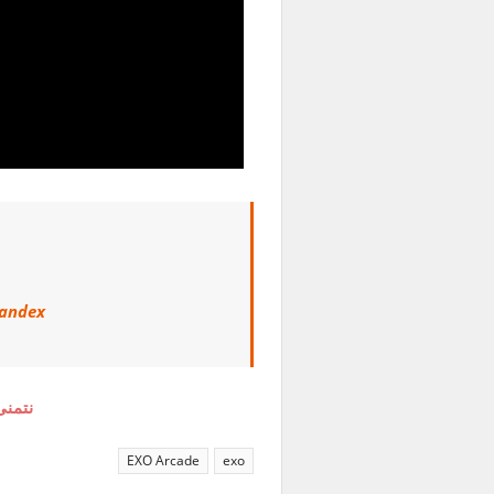
andex
نتمنى
EXO Arcade
exo