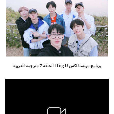
برنامج مونستا اكس I Log U الحلقة 7 مترجمة للعربية