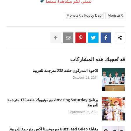
نتمنى لكم مشاهدة ممتعة
💗
MonstaX's Puppy Day
Monsta X
قد تُعجبك هذه المشاركات
الاخوة المدركون حلقة 238 مترجمة للعربية
October 21, 2021
برنامج Amazing Saturday مع مينيهوك حلقة 172 مترجمة
للعربية
September 03, 2021
مقابلة BuzzFeed Celeb مع مونستا اكس مترجمة للعربية