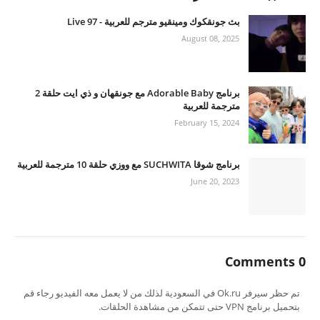
بث جونقكوك ومينقيو مترجم للعربية - 97 Live
August 08, 2025
برنامج Adorable Baby مع جونقهان و ذي ايت حلقة 2
مترجمة للعربية
February 15, 2024
برنامج شوقا SUCHWITA مع ووزي حلقة 10 مترجمة للعربية
June 20, 2023
0 Comments
تم حظر سيرفر Ok.ru في السعودية لذلك من لا يعمل معه الفيديو رجاء قم
بتحميل برنامج VPN حتى تتمكن من مشاهدة الحلقات.