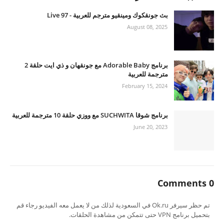
بث جونقكوك ومينقيو مترجم للعربية - 97 Live
August 08, 2025
برنامج Adorable Baby مع جونقهان و ذي ايت حلقة 2
مترجمة للعربية
February 15, 2024
برنامج شوقا SUCHWITA مع ووزي حلقة 10 مترجمة للعربية
June 20, 2023
0 Comments
تم حظر سيرفر Ok.ru في السعودية لذلك من لا يعمل معه الفيديو رجاء قم
بتحميل برنامج VPN حتى تتمكن من مشاهدة الحلقات.