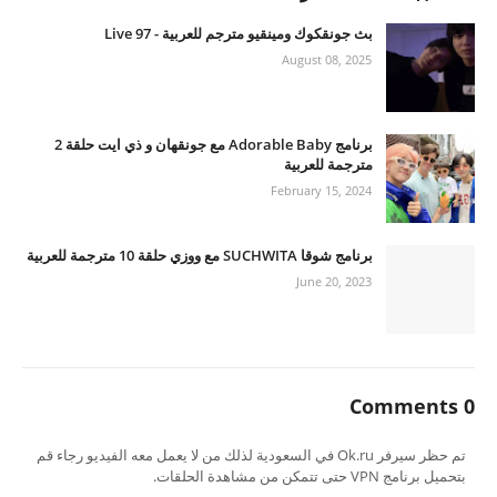
بث جونقكوك ومينقيو مترجم للعربية - 97 Live
August 08, 2025
برنامج Adorable Baby مع جونقهان و ذي ايت حلقة 2
مترجمة للعربية
February 15, 2024
برنامج شوقا SUCHWITA مع ووزي حلقة 10 مترجمة للعربية
June 20, 2023
0 Comments
تم حظر سيرفر Ok.ru في السعودية لذلك من لا يعمل معه الفيديو رجاء قم
بتحميل برنامج VPN حتى تتمكن من مشاهدة الحلقات.