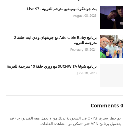
بث جونقكوك ومينقيو مترجم للعربية - 97 Live
August 08, 2025
برنامج Adorable Baby مع جونقهان و ذي ايت حلقة 2
مترجمة للعربية
February 15, 2024
برنامج شوقا SUCHWITA مع ووزي حلقة 10 مترجمة للعربية
June 20, 2023
0 Comments
تم حظر سيرفر Ok.ru في السعودية لذلك من لا يعمل معه الفيديو رجاء قم
بتحميل برنامج VPN حتى تتمكن من مشاهدة الحلقات.