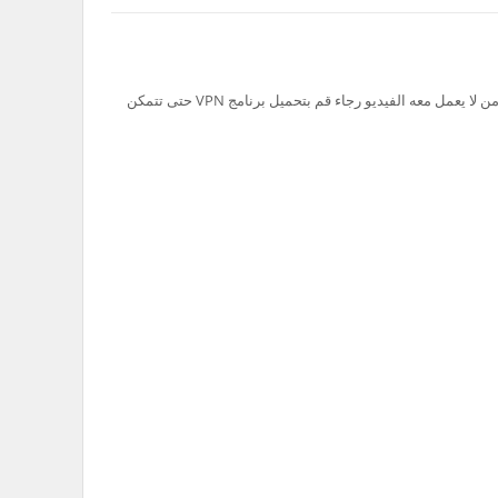
تم حظر سيرفر Ok.ru في السعودية لذلك من لا يعمل معه الفيديو رجاء قم بتحميل برنامج VPN حتى تتمكن