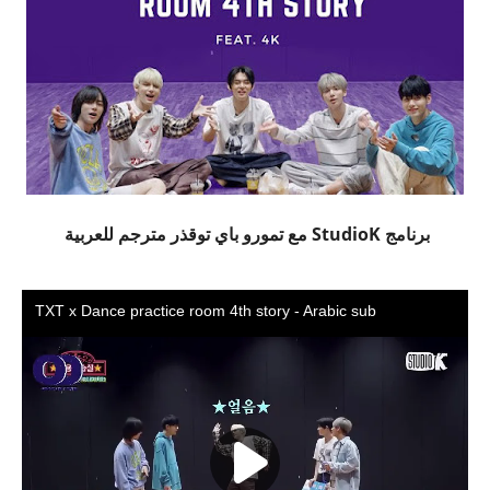
برنامج StudioK مع تمورو باي توقذر مترجم للعربية