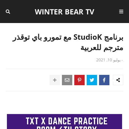
WINTER BEAR TV
برنامج StudioK مع تمورو باي توقذر
مترجم للعربية
-
يوليو 10, 2021