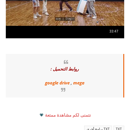
روابط التحميل :
google drive
,
mega
نتمنى لكم مشاهدة ممتعة
💗
TXT
TXT برامج أخرى