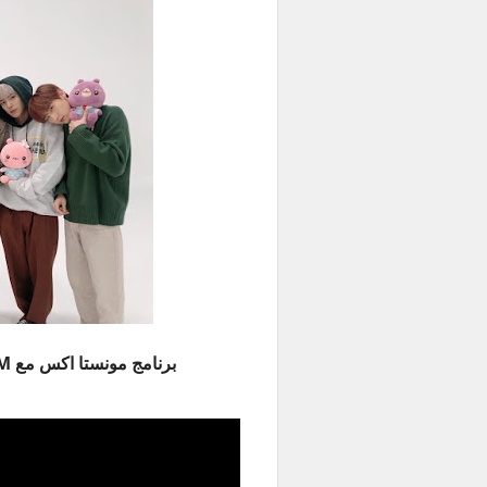
برنامج مونستا اكس مع TWOTUCKGOM الحلقة 10 مترجمة للعربية