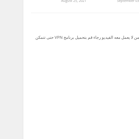
August 25, 2021
September 03
تم حظر سيرفر Ok.ru في السعودية لذلك من لا يعمل معه الفيديو رجاء قم بتحميل برنامج VPN حتى تتمكن