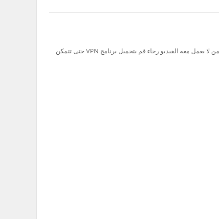
تم حظر سيرفر Ok.ru في السعودية لذلك من لا يعمل معه الفيديو رجاء قم بتحميل برنامج VPN حتى تتمكن