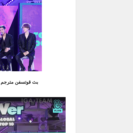
بث قوتسفن مترجم للعربية -  VLive