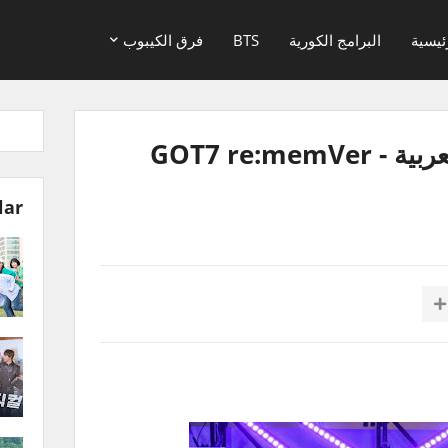
ئيسية
البرامج الكورية
BTS
فرق الكيبوب
بث قوتسفن مترجم للعربية - GOT7 re:memVer
lar