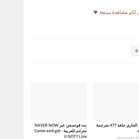
 لكم مشاهدة ممتعة
💗
الرجل الجاري حلقة 477 مترجمة
بث قوتسفن عبر NAVER NOW
ة
مترجم للعربية - Come and get
it GOT7 Live
November 15