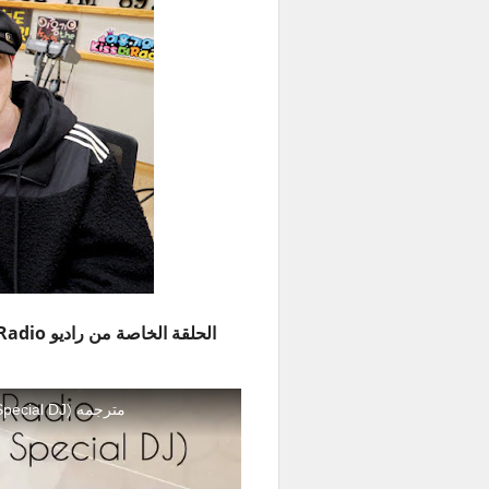
الحلقة الخاصة من راديو Kiss the Radio مع يونقجاي و يوقيوم مترجمة للعربية