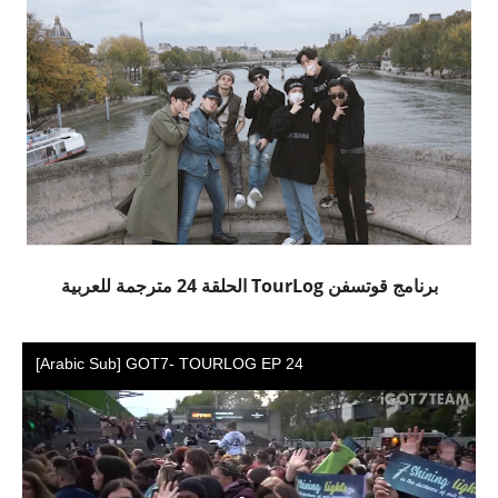
برنامج قوتسفن TourLog الحلقة 24 مترجمة للعربية