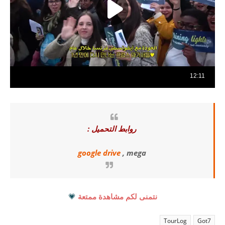
روابط التحميل :
google drive
, mega
نتمنى لكم مشاهدة ممتعة
💗
TourLog
Got7