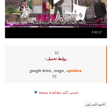
روابط تحميل :
google drive , mega ,
uptobox
نتمنى لكم مشاهدة ممتعة
💗
الاخوة المدركون